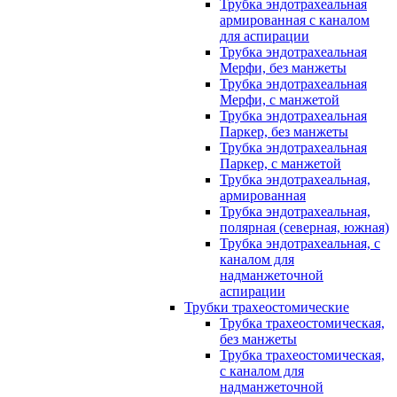
Трубка эндотрахеальная
армированная с каналом
для аспирации
Трубка эндотрахеальная
Мерфи, без манжеты
Трубка эндотрахеальная
Мерфи, с манжетой
Трубка эндотрахеальная
Паркер, без манжеты
Трубка эндотрахеальная
Паркер, с манжетой
Трубка эндотрахеальная,
армированная
Трубка эндотрахеальная,
полярная (северная, южная)
Трубка эндотрахеальная, с
каналом для
надманжеточной
аспирации
Трубки трахеостомические
Трубка трахеостомическая,
без манжеты
Трубка трахеостомическая,
с каналом для
надманжеточной