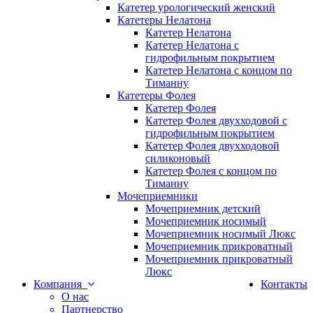
Катетер урологический женский
Катетеры Нелатона
Катетер Нелатона
Катетер Нелатона с
гидрофильным покрытием
Катетер Нелатона с концом по
Тиманну
Катетеры Фолея
Катетер Фолея
Катетер Фолея двухходовой с
гидрофильным покрытием
Катетер Фолея двухходовой
силиконовый
Катетер Фолея с концом по
Тиманну
Мочеприемники
Мочеприемник детский
Мочеприемник носимый
Мочеприемник носимый Люкс
Мочеприемник прикроватный
Мочеприемник прикроватный
Люкс
Компания
Контакты
О нас
Партнерство