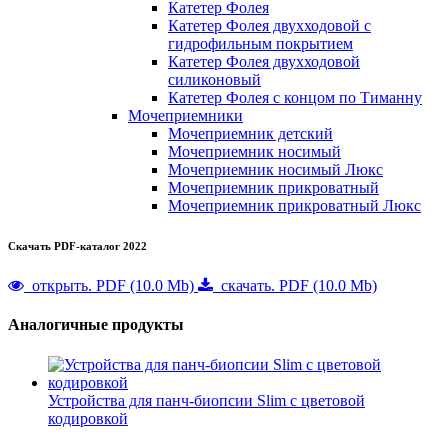
Катетер Фолея
Катетер Фолея двухходовой с
гидрофильным покрытием
Катетер Фолея двухходовой
силиконовый
Катетер Фолея с концом по Тиманну
Мочеприемники
Мочеприемник детский
Мочеприемник носимый
Мочеприемник носимый Люкс
Мочеприемник прикроватный
Мочеприемник прикроватный Люкс
Скачать PDF-каталог 2022
открыть. PDF (10.0 Mb)
скачать. PDF (10.0 Mb)
Аналогичные продукты
Устройства для панч-биопсии Slim с цветовой
кодировкой