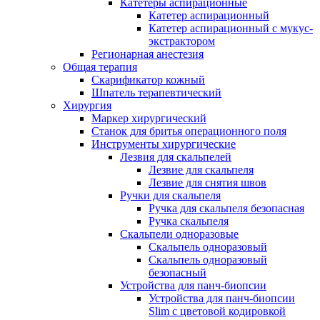
Катетеры аспирационные
Катетер аспирационный
Катетер аспирационный с мукус-
экстрактором
Регионарная анестезия
Общая терапия
Скарификатор кожный
Шпатель терапевтический
Хирургия
Маркер хирургический
Станок для бритья операционного поля
Инструменты хирургические
Лезвия для скальпелей
Лезвие для скальпеля
Лезвие для снятия швов
Ручки для скальпеля
Ручка для скальпеля безопасная
Ручка скальпеля
Скальпели одноразовые
Скальпель одноразовый
Скальпель одноразовый
безопасный
Устройства для панч-биопсии
Устройства для панч-биопсии
Slim с цветовой кодировкой