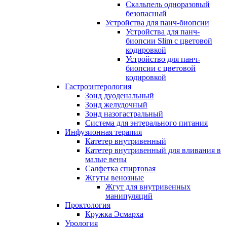
Скальпель одноразовый
безопасный
Устройства для панч-биопсии
Устройства для панч-
биопсии Slim с цветовой
кодировкой
Устройство для панч-
биопсии с цветовой
кодировкой
Гастроэнтерология
Зонд дуоденальный
Зонд желудочный
Зонд назогастральный
Система для энтерального питания
Инфузионная терапия
Катетер внутривенный
Катетер внутривенный для вливания в
малые вены
Салфетка спиртовая
Жгуты венозные
Жгут для внутривенных
манипуляций
Проктология
Кружка Эсмарха
Урология