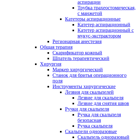
аспирации
Трубка трахеостомическая,
с манжетой
Катетеры аспирационные
Катетер аспирационный
Катетер аспирационный с
мукус-экстрактором
Регионарная анестезия
Общая терапия
Скарификатор кожный
Шпатель терапевтический
Хирургия
Маркер хирургический
Станок для бритья операционного
поля
Инструменты хирургические
Лезвия для скальпелей
Лезвие для скальпеля
Лезвие для снятия швов
Ручки для скальпеля
Ручка для скальпеля
безопасная
Ручка скальпеля
Скальпели одноразовые
Скальпель одноразовый