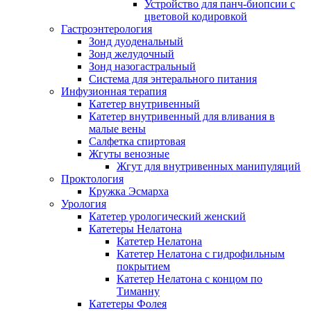
Устройство для панч-биопсии с
цветовой кодировкой
Гастроэнтерология
Зонд дуоденальный
Зонд желудочный
Зонд назогастральный
Система для энтерального питания
Инфузионная терапия
Катетер внутривенный
Катетер внутривенный для вливания в
малые вены
Салфетка спиртовая
Жгуты венозные
Жгут для внутривенных манипуляций
Проктология
Кружка Эсмарха
Урология
Катетер урологический женский
Катетеры Нелатона
Катетер Нелатона
Катетер Нелатона с гидрофильным
покрытием
Катетер Нелатона с концом по
Тиманну
Катетеры Фолея