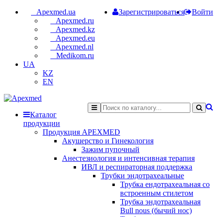
Apexmed.ua
Зарегистрироваться
Войти
Apexmed.ru
Apexmed.kz
Apexmed.eu
Apexmed.nl
Medikom.ru
UA
KZ
EN
Каталог
продукции
Продукция APEXMED
Акушерство и Гинекология
Зажим пупочный
Анестезиология и интенсивная терапия
ИВЛ и респираторная поддержка
Трубки эндотрахеальные
Трубка ендотрахеальная со
встроенным стилетом
Трубка эндотрахеальная
Bull nous (бычий нос)