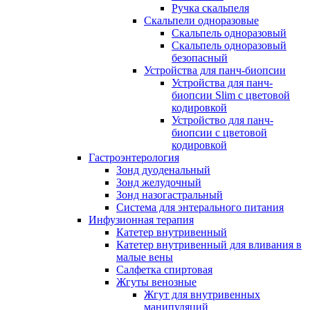
Ручка скальпеля
Скальпели одноразовые
Скальпель одноразовый
Скальпель одноразовый
безопасный
Устройства для панч-биопсии
Устройства для панч-
биопсии Slim с цветовой
кодировкой
Устройство для панч-
биопсии с цветовой
кодировкой
Гастроэнтерология
Зонд дуоденальный
Зонд желудочный
Зонд назогастральный
Система для энтерального питания
Инфузионная терапия
Катетер внутривенный
Катетер внутривенный для вливания в
малые вены
Салфетка спиртовая
Жгуты венозные
Жгут для внутривенных
манипуляций