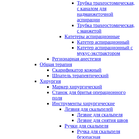
Трубка трахеостомическая,
с каналом для
надманжеточной
аспирации
Трубка трахеостомическая,
с манжетой
Катетеры аспирационные
Катетер аспирационный
Катетер аспирационный с
мукус-экстрактором
Регионарная анестезия
Общая терапия
Скарификатор кожный
Шпатель терапевтический
Хирургия
Маркер хирургический
Станок для бритья операционного
поля
Инструменты хирургические
Лезвия для скальпелей
Лезвие для скальпеля
Лезвие для снятия швов
Ручки для скальпеля
Ручка для скальпеля
безопасная