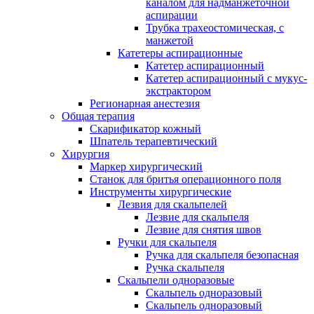
каналом для надманжеточной
аспирации
Трубка трахеостомическая, с
манжетой
Катетеры аспирационные
Катетер аспирационный
Катетер аспирационный с мукус-
экстрактором
Регионарная анестезия
Общая терапия
Скарификатор кожный
Шпатель терапевтический
Хирургия
Маркер хирургический
Станок для бритья операционного поля
Инструменты хирургические
Лезвия для скальпелей
Лезвие для скальпеля
Лезвие для снятия швов
Ручки для скальпеля
Ручка для скальпеля безопасная
Ручка скальпеля
Скальпели одноразовые
Скальпель одноразовый
Скальпель одноразовый