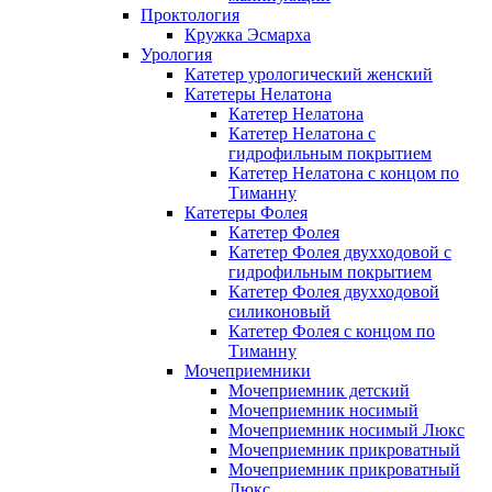
Проктология
Кружка Эсмарха
Урология
Катетер урологический женский
Катетеры Нелатона
Катетер Нелатона
Катетер Нелатона с
гидрофильным покрытием
Катетер Нелатона с концом по
Тиманну
Катетеры Фолея
Катетер Фолея
Катетер Фолея двухходовой с
гидрофильным покрытием
Катетер Фолея двухходовой
силиконовый
Катетер Фолея с концом по
Тиманну
Мочеприемники
Мочеприемник детский
Мочеприемник носимый
Мочеприемник носимый Люкс
Мочеприемник прикроватный
Мочеприемник прикроватный
Люкс