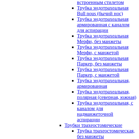
встроенным стилетом
Трубка эндотрахеальная
Bull nous (бычий нос)
Трубка эндотрахеальная
армированная с каналом
для аспирации
Трубка эндотрахеальная
Мерфи, без манжеты
Трубка эндотрахеальная
Мерфи, с манжетой
Трубка эндотрахеальная
Паркер, без манжеты
Трубка эндотрахеальная
Паркер, с манжетой
Трубка эндотрахеальная,
армированная
Трубка эндотрахеальная,
полярная (северная, южная)
Трубка эндотрахеальная, с
каналом для
надманжеточной
аспирации
Трубки трахеостомические
Трубка трахеостомическая,
без манжеты