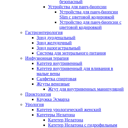
безопасный
Устройства для панч-биопсии
Устройства для панч-биопсии
Slim с цветовой кодировкой
Устройство для панч-биопсии с
цветовой кодировкой
Гастроэнтерология
Зонд дуоденальный
Зонд желудочный
Зонд назогастральный
Система для энтерального питания
Инфузионная терапия
Катетер внутривенный
Катетер внутривенный для вливания в
малые вены
Салфетка спиртовая
Жгуты венозные
Жгут для внутривенных манипуляций
Проктология
Кружка Эсмарха
Урология
Катетер урологический женский
Катетеры Нелатона
Катетер Нелатона
Катетер Нелатона с гидрофильным