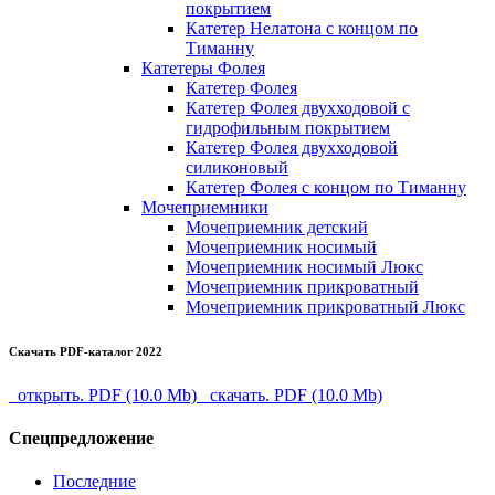
покрытием
Катетер Нелатона с концом по
Тиманну
Катетеры Фолея
Катетер Фолея
Катетер Фолея двухходовой с
гидрофильным покрытием
Катетер Фолея двухходовой
силиконовый
Катетер Фолея с концом по Тиманну
Мочеприемники
Мочеприемник детский
Мочеприемник носимый
Мочеприемник носимый Люкс
Мочеприемник прикроватный
Мочеприемник прикроватный Люкс
Скачать PDF-каталог 2022
открыть. PDF (10.0 Mb)
скачать. PDF (10.0 Mb)
Спецпредложение
Последние