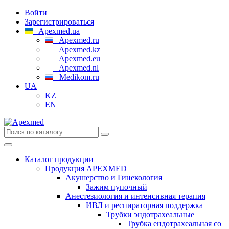
Войти
Зарегистрироваться
Apexmed.ua
Apexmed.ru
Apexmed.kz
Apexmed.eu
Apexmed.nl
Medikom.ru
UA
KZ
EN
Каталог продукции
Продукция APEXMED
Акушерство и Гинекология
Зажим пупочный
Анестезиология и интенсивная терапия
ИВЛ и респираторная поддержка
Трубки эндотрахеальные
Трубка ендотрахеальная со