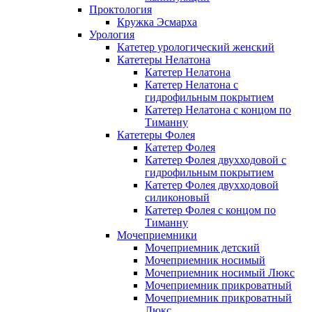
Проктология
Кружка Эсмарха
Урология
Катетер урологический женский
Катетеры Нелатона
Катетер Нелатона
Катетер Нелатона с
гидрофильным покрытием
Катетер Нелатона с концом по
Тиманну
Катетеры Фолея
Катетер Фолея
Катетер Фолея двухходовой с
гидрофильным покрытием
Катетер Фолея двухходовой
силиконовый
Катетер Фолея с концом по
Тиманну
Мочеприемники
Мочеприемник детский
Мочеприемник носимый
Мочеприемник носимый Люкс
Мочеприемник прикроватный
Мочеприемник прикроватный
Люкс