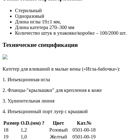
Стерильный
Одноразовый
Длина иглы 19±1 мм,
Длина катетера 270–300 мм
Количество штук в упаковке/коробке – 100/2000 шт.
Технические спецификации
Катетер для вливаний в малые вены («Игла-бабочка»):
1. Инъекционная игла
2. Фланцы-"крылышки" для крепления к коже
3. Удлинительная линия
4. Инъекционный порт луер с крышкой
Размер
O.D.(мм)
?
Цвет
Кат.№
18
1,2
Розовый
0501-00-18
19
1,0
Желтый
0501-00-19