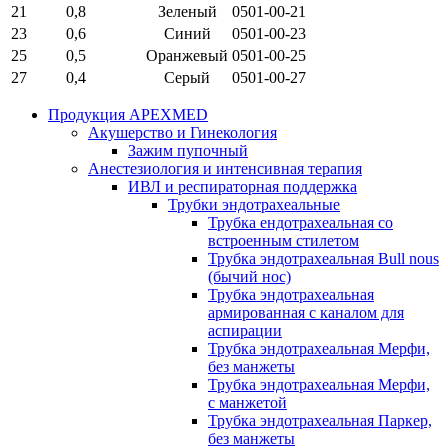
21
0,8
Зеленый
0501-00-21
23
0,6
Синий
0501-00-23
25
0,5
Оранжевый
0501-00-25
27
0,4
Серый
0501-00-27
Продукция APEXMED
Акушерство и Гинекология
Зажим пупочный
Анестезиология и интенсивная терапия
ИВЛ и респираторная поддержка
Трубки эндотрахеальные
Трубка ендотрахеальная со
встроенным стилетом
Трубка эндотрахеальная Bull nous
(бычий нос)
Трубка эндотрахеальная
армированная с каналом для
аспирации
Трубка эндотрахеальная Мерфи,
без манжеты
Трубка эндотрахеальная Мерфи,
с манжетой
Трубка эндотрахеальная Паркер,
без манжеты