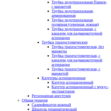
Трубка эндотрахеальная Паркер,
с манжетой
Трубка эндотрахеальная,
армированная
Трубка эндотрахеальная,
полярная (северная, южная)
Трубка эндотрахеальная, с
каналом для надманжеточной
аспирации
Трубки трахеостомические
Трубка трахеостомическая, без
манжеты
Трубка трахеостомическая, с
каналом для надманжеточной
аспирации
Трубка трахеостомическая, с
манжетой
Катетеры аспирационные
Катетер аспирационный
Катетер аспирационный с мукус-
экстрактором
Регионарная анестезия
Общая терапия
Скарификатор кожный
Шпатель терапевтический