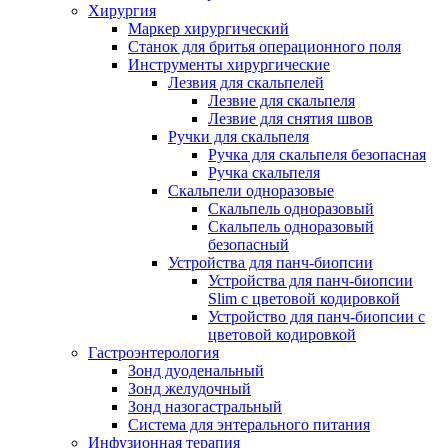
Хирургия
Маркер хирургический
Станок для бритья операционного поля
Инструменты хирургические
Лезвия для скальпелей
Лезвие для скальпеля
Лезвие для снятия швов
Ручки для скальпеля
Ручка для скальпеля безопасная
Ручка скальпеля
Скальпели одноразовые
Скальпель одноразовый
Скальпель одноразовый
безопасный
Устройства для панч-биопсии
Устройства для панч-биопсии
Slim с цветовой кодировкой
Устройство для панч-биопсии с
цветовой кодировкой
Гастроэнтерология
Зонд дуоденальный
Зонд желудочный
Зонд назогастральный
Система для энтерального питания
Инфузионная терапия