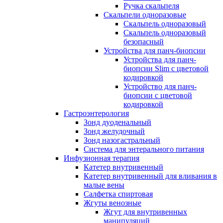
Ручка скальпеля
Скальпели одноразовые
Скальпель одноразовый
Скальпель одноразовый
безопасный
Устройства для панч-биопсии
Устройства для панч-
биопсии Slim с цветовой
кодировкой
Устройство для панч-
биопсии с цветовой
кодировкой
Гастроэнтерология
Зонд дуоденальный
Зонд желудочный
Зонд назогастральный
Система для энтерального питания
Инфузионная терапия
Катетер внутривенный
Катетер внутривенный для вливания в
малые вены
Салфетка спиртовая
Жгуты венозные
Жгут для внутривенных
манипуляций