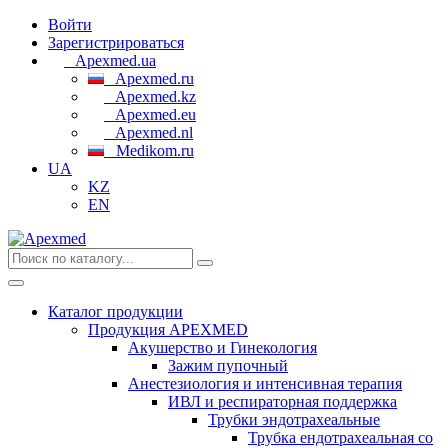
Войти
Зарегистрироваться
Apexmed.ua
Apexmed.ru
Apexmed.kz
Apexmed.eu
Apexmed.nl
Medikom.ru
UA
KZ
EN
Каталог продукции
Продукция APEXMED
Акушерство и Гинекология
Зажим пупочный
Анестезиология и интенсивная терапия
ИВЛ и респираторная поддержка
Трубки эндотрахеальные
Трубка ендотрахеальная со