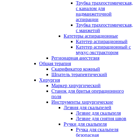
Трубка трахеостомическая,
с каналом для
надманжеточной
аспирации
Трубка трахеостомическая,
с манжетой
Катетеры аспирационные
Катетер аспирационный
Катетер аспирационный с
мукус-экстрактором
Регионарная анестезия
Общая терапия
Скарификатор кожный
Шпатель терапевтический
Хирургия
Маркер хирургический
Станок для бритья операционного
поля
Инструменты хирургические
Лезвия для скальпелей
Лезвие для скальпеля
Лезвие для снятия швов
Ручки для скальпеля
Ручка для скальпеля
безопасная