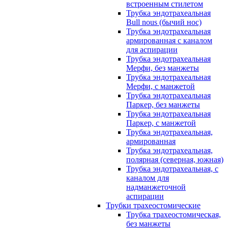
встроенным стилетом
Трубка эндотрахеальная
Bull nous (бычий нос)
Трубка эндотрахеальная
армированная с каналом
для аспирации
Трубка эндотрахеальная
Мерфи, без манжеты
Трубка эндотрахеальная
Мерфи, с манжетой
Трубка эндотрахеальная
Паркер, без манжеты
Трубка эндотрахеальная
Паркер, с манжетой
Трубка эндотрахеальная,
армированная
Трубка эндотрахеальная,
полярная (северная, южная)
Трубка эндотрахеальная, с
каналом для
надманжеточной
аспирации
Трубки трахеостомические
Трубка трахеостомическая,
без манжеты