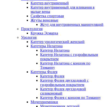
Катетер внутривенный
Катетер внутривенный для вливания в
малые вены
Салфетка спиртовая
Жгуты венозные
Жгут для внутривенных манипуляций
Проктология
Кружка Эсмарха
Урология
Катетер урологический женский
Катетеры Нелатона
Катетер Нелатона
Катетер Нелатона с гидрофильным
покрытием
Катетер Нелатона с концом по
Тиманну
Катетеры Фолея
Катетер Фолея
Катетер Фолея двухходовой с
гидрофильным покрытием
Катетер Фолея двухходовой
силиконовый
Катетер Фолея с концом по Тиманну
Мочеприемники
Мочеприемник детский