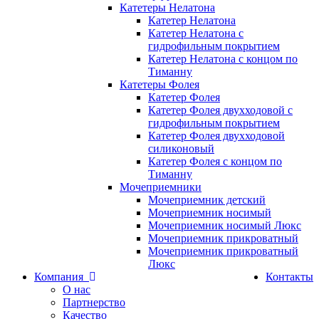
Катетеры Нелатона
Катетер Нелатона
Катетер Нелатона с
гидрофильным покрытием
Катетер Нелатона с концом по
Тиманну
Катетеры Фолея
Катетер Фолея
Катетер Фолея двухходовой с
гидрофильным покрытием
Катетер Фолея двухходовой
силиконовый
Катетер Фолея с концом по
Тиманну
Мочеприемники
Мочеприемник детский
Мочеприемник носимый
Мочеприемник носимый Люкс
Мочеприемник прикроватный
Мочеприемник прикроватный
Люкс
Компания
Контакты
О нас
Партнерство
Качество