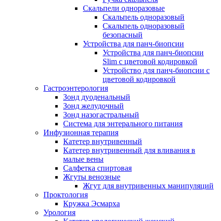
Скальпели одноразовые
Скальпель одноразовый
Скальпель одноразовый
безопасный
Устройства для панч-биопсии
Устройства для панч-биопсии
Slim с цветовой кодировкой
Устройство для панч-биопсии с
цветовой кодировкой
Гастроэнтерология
Зонд дуоденальный
Зонд желудочный
Зонд назогастральный
Система для энтерального питания
Инфузионная терапия
Катетер внутривенный
Катетер внутривенный для вливания в
малые вены
Салфетка спиртовая
Жгуты венозные
Жгут для внутривенных манипуляций
Проктология
Кружка Эсмарха
Урология