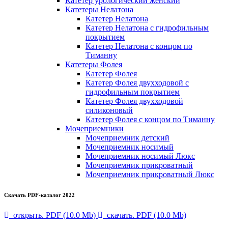
Катетер урологический женский
Катетеры Нелатона
Катетер Нелатона
Катетер Нелатона с гидрофильным
покрытием
Катетер Нелатона с концом по
Тиманну
Катетеры Фолея
Катетер Фолея
Катетер Фолея двухходовой с
гидрофильным покрытием
Катетер Фолея двухходовой
силиконовый
Катетер Фолея с концом по Тиманну
Мочеприемники
Мочеприемник детский
Мочеприемник носимый
Мочеприемник носимый Люкс
Мочеприемник прикроватный
Мочеприемник прикроватный Люкс
Скачать PDF-каталог 2022
открыть. PDF (10.0 Mb)
скачать. PDF (10.0 Mb)