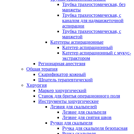
Трубка трахеостомическая, без
манжеты
Трубка трахеостомическая, с
каналом для надманжеточной
аспирации
Трубка трахеостомическая, с
манжетой
Катетеры аспирационные
Катетер аспирационный
Катетер аспирационный с мукус-
экстрактором
Регионарная анестезия
Общая терапия
Скарификатор кожный
Шпатель терапевтический
Хирургия
Маркер хирургический
Станок для бритья операционного поля
Инструменты хирургические
Лезвия для скальпелей
Лезвие для скальпеля
Лезвие для снятия швов
Ручки для скальпеля
Ручка для скальпеля безопасная
Ручка скальпеля