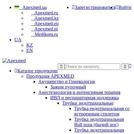
Apexmed.ua
Зарегистрироваться
Войти
Apexmed.ru
Apexmed.kz
Apexmed.eu
Apexmed.nl
Medikom.ru
UA
KZ
EN
Каталог продукции
Продукция APEXMED
Акушерство и Гинекология
Зажим пупочный
Анестезиология и интенсивная терапия
ИВЛ и респираторная поддержка
Трубки эндотрахеальные
Трубка ендотрахеальная со
встроенным стилетом
Трубка эндотрахеальная
Bull nous (бычий нос)
Трубка эндотрахеальная