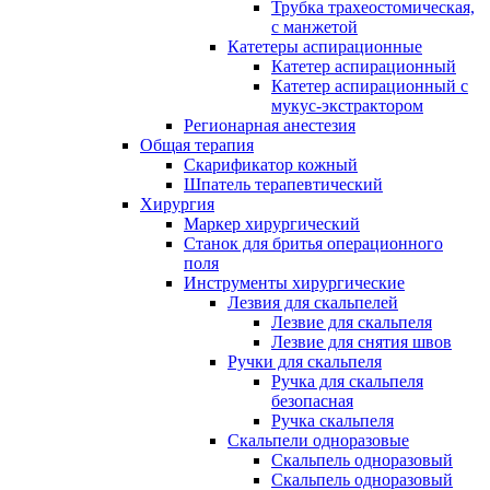
Трубка трахеостомическая,
с манжетой
Катетеры аспирационные
Катетер аспирационный
Катетер аспирационный с
мукус-экстрактором
Регионарная анестезия
Общая терапия
Скарификатор кожный
Шпатель терапевтический
Хирургия
Маркер хирургический
Станок для бритья операционного
поля
Инструменты хирургические
Лезвия для скальпелей
Лезвие для скальпеля
Лезвие для снятия швов
Ручки для скальпеля
Ручка для скальпеля
безопасная
Ручка скальпеля
Скальпели одноразовые
Скальпель одноразовый
Скальпель одноразовый