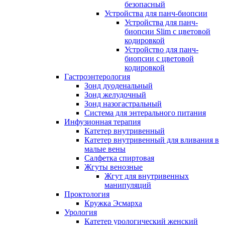
безопасный
Устройства для панч-биопсии
Устройства для панч-
биопсии Slim с цветовой
кодировкой
Устройство для панч-
биопсии с цветовой
кодировкой
Гастроэнтерология
Зонд дуоденальный
Зонд желудочный
Зонд назогастральный
Система для энтерального питания
Инфузионная терапия
Катетер внутривенный
Катетер внутривенный для вливания в
малые вены
Салфетка спиртовая
Жгуты венозные
Жгут для внутривенных
манипуляций
Проктология
Кружка Эсмарха
Урология
Катетер урологический женский