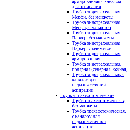
армированная с каналом
для аспирации
Трубка эндотрахеальная
Мерфи, без манжеты
Трубка эндотрахеальная
Мерфи, с манжетой
Трубка эндотрахеальная
Паркер, без манжеты
Трубка эндотрахеальная
Паркер, с манжетой
Трубка эндотрахеальная,
армированная
Трубка эндотрахеальная,
полярная (северная, южная)
Трубка эндотрахеальная, с
каналом для
надманжеточной
аспирации
Трубки трахеостомические
Трубка трахеостомическая,
без манжеты
Трубка трахеостомическая,
с каналом для
надманжеточной
аспирации