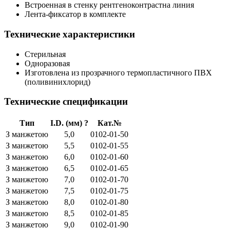
Встроенная в стенку рентгеноконтрастна линия
Лента-фиксатор в комплекте
Технические характеристики
Стерильная
Одноразовая
Изготовлена из прозрачного термопластичного ПВХ
(поливинихлорид)
Технические спецификации
Тип
I.D. (мм)
?
Кат.№
З манжетою
5,0
0102-01-50
З манжетою
5,5
0102-01-55
З манжетою
6,0
0102-01-60
З манжетою
6,5
0102-01-65
З манжетою
7,0
0102-01-70
З манжетою
7,5
0102-01-75
З манжетою
8,0
0102-01-80
З манжетою
8,5
0102-01-85
З манжетою
9,0
0102-01-90