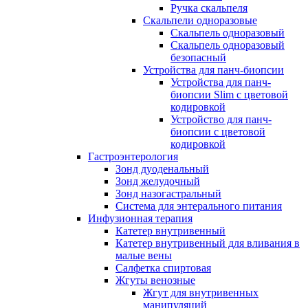
Ручка скальпеля
Скальпели одноразовые
Скальпель одноразовый
Скальпель одноразовый
безопасный
Устройства для панч-биопсии
Устройства для панч-
биопсии Slim с цветовой
кодировкой
Устройство для панч-
биопсии с цветовой
кодировкой
Гастроэнтерология
Зонд дуоденальный
Зонд желудочный
Зонд назогастральный
Система для энтерального питания
Инфузионная терапия
Катетер внутривенный
Катетер внутривенный для вливания в
малые вены
Салфетка спиртовая
Жгуты венозные
Жгут для внутривенных
манипуляций