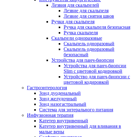
Лезвия для скальпелей
Лезвие для скальпеля
Лезвие для снятия швов
Ручки для скальпеля
Ручка для скальпеля безопасная
Ручка скальпеля
Скальпели одноразовые
Скальпель одноразовый
Скальпель одноразовый
безопасный
Устройства для панч-биопсии
Устройства для панч-биопсии
Slim с цветовой кодировкой
Устройство для панч-биопсии с
цветовой кодировкой
Гастроэнтерология
Зонд дуоденальный
Зонд желудочный
Зонд назогастральный
Система для энтерального питания
Инфузионная терапия
Катетер внутривенный
Катетер внутривенный для вливания в
малые вены