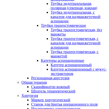
Трубка эндотрахеальная,
полярная (северная, южная)
Трубка эндотрахеальная, с
каналом для надманжеточной
аспирации
Трубки трахеостомические
Трубка трахеостомическая, без
манжеты
Трубка трахеостомическая, с
каналом для надманжеточной
аспирации
Трубка трахеостомическая, с
манжетой
Катетеры аспирационные
Катетер аспирационный
Катетер аспирационный с мукус-
экстрактором
Регионарная анестезия
Общая терапия
Скарификатор кожный
Шпатель терапевтический
Хирургия
Маркер хирургический
Станок для бритья операционного поля
Инструменты хирургические