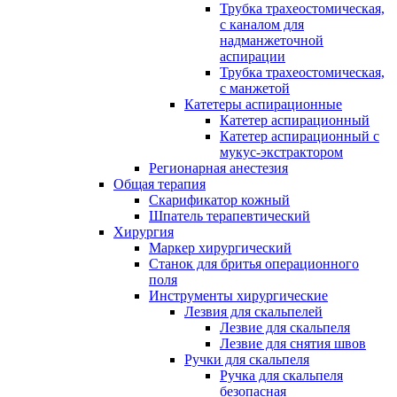
Трубка трахеостомическая,
с каналом для
надманжеточной
аспирации
Трубка трахеостомическая,
с манжетой
Катетеры аспирационные
Катетер аспирационный
Катетер аспирационный с
мукус-экстрактором
Регионарная анестезия
Общая терапия
Скарификатор кожный
Шпатель терапевтический
Хирургия
Маркер хирургический
Станок для бритья операционного
поля
Инструменты хирургические
Лезвия для скальпелей
Лезвие для скальпеля
Лезвие для снятия швов
Ручки для скальпеля
Ручка для скальпеля
безопасная