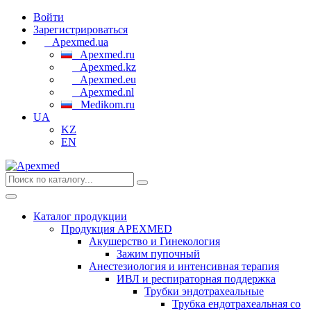
Войти
Зарегистрироваться
Apexmed.ua
Apexmed.ru
Apexmed.kz
Apexmed.eu
Apexmed.nl
Medikom.ru
UA
KZ
EN
Каталог продукции
Продукция APEXMED
Акушерство и Гинекология
Зажим пупочный
Анестезиология и интенсивная терапия
ИВЛ и респираторная поддержка
Трубки эндотрахеальные
Трубка ендотрахеальная со