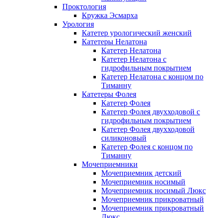
Проктология
Кружка Эсмарха
Урология
Катетер урологический женский
Катетеры Нелатона
Катетер Нелатона
Катетер Нелатона с
гидрофильным покрытием
Катетер Нелатона с концом по
Тиманну
Катетеры Фолея
Катетер Фолея
Катетер Фолея двухходовой с
гидрофильным покрытием
Катетер Фолея двухходовой
силиконовый
Катетер Фолея с концом по
Тиманну
Мочеприемники
Мочеприемник детский
Мочеприемник носимый
Мочеприемник носимый Люкс
Мочеприемник прикроватный
Мочеприемник прикроватный
Люкс