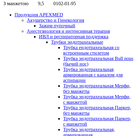
З манжетою
9,5
0102-01-95
Продукция APEXMED
Акушерство и Гинекология
Зажим пупочный
Анестезиология и интенсивная терапия
ИВЛ и респираторная поддержка
Трубки эндотрахеальные
Трубка ендотрахеальная со
встроенным стилетом
Трубка эндотрахеальная Bull nous
(бычий нос)
Трубка эндотрахеальная
армированная с каналом для
аспирации
Трубка эндотрахеальная Мерфи,
без манжеты
Трубка эндотрахеальная Мерфи,
с манжетой
Трубка эндотрахеальная Паркер,
без манжеты
Трубка эндотрахеальная Паркер,
с манжетой
Трубка эндотрахеальная,
армированная