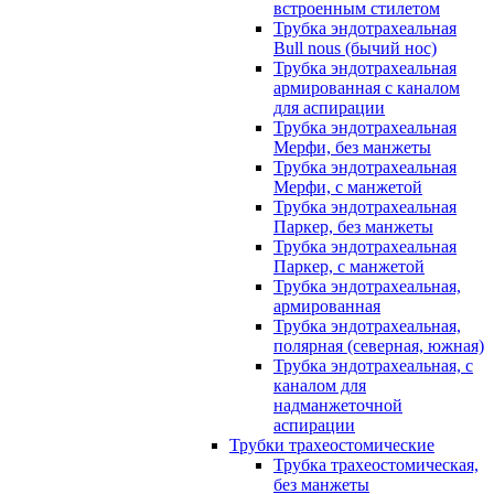
встроенным стилетом
Трубка эндотрахеальная
Bull nous (бычий нос)
Трубка эндотрахеальная
армированная с каналом
для аспирации
Трубка эндотрахеальная
Мерфи, без манжеты
Трубка эндотрахеальная
Мерфи, с манжетой
Трубка эндотрахеальная
Паркер, без манжеты
Трубка эндотрахеальная
Паркер, с манжетой
Трубка эндотрахеальная,
армированная
Трубка эндотрахеальная,
полярная (северная, южная)
Трубка эндотрахеальная, с
каналом для
надманжеточной
аспирации
Трубки трахеостомические
Трубка трахеостомическая,
без манжеты