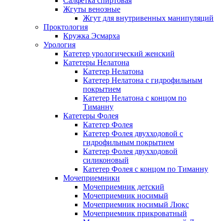
Салфетка спиртовая
Жгуты венозные
Жгут для внутривенных манипуляций
Проктология
Кружка Эсмарха
Урология
Катетер урологический женский
Катетеры Нелатона
Катетер Нелатона
Катетер Нелатона с гидрофильным
покрытием
Катетер Нелатона с концом по
Тиманну
Катетеры Фолея
Катетер Фолея
Катетер Фолея двухходовой с
гидрофильным покрытием
Катетер Фолея двухходовой
силиконовый
Катетер Фолея с концом по Тиманну
Мочеприемники
Мочеприемник детский
Мочеприемник носимый
Мочеприемник носимый Люкс
Мочеприемник прикроватный