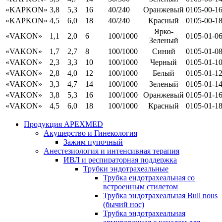
«KAPKON»
3,8
5,3
16
40/240
Оранжевый
0105-00-1
«KAPKON»
4,5
6,0
18
40/240
Красный
0105-00-1
Ярко-
«VAKON»
1,1
2,0
6
100/1000
0105-01-0
Зеленый
«VAKON»
1,7
2,7
8
100/1000
Синий
0105-01-0
«VAKON»
2,3
3,3
10
100/1000
Черный
0105-01-1
«VAKON»
2,8
4,0
12
100/1000
Белый
0105-01-1
«VAKON»
3,3
4,7
14
100/1000
Зеленый
0105-01-1
«VAKON»
3,8
5,3
16
100/1000
Оранжевый
0105-01-1
«VAKON»
4,5
6,0
18
100/1000
Красный
0105-01-1
Продукция APEXMED
Акушерство и Гинекология
Зажим пупочный
Анестезиология и интенсивная терапия
ИВЛ и респираторная поддержка
Трубки эндотрахеальные
Трубка ендотрахеальная со
встроенным стилетом
Трубка эндотрахеальная Bull nous
(бычий нос)
Трубка эндотрахеальная