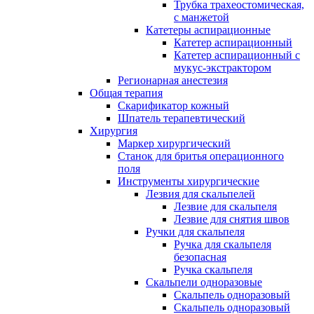
Трубка трахеостомическая,
с манжетой
Катетеры аспирационные
Катетер аспирационный
Катетер аспирационный с
мукус-экстрактором
Регионарная анестезия
Общая терапия
Скарификатор кожный
Шпатель терапевтический
Хирургия
Маркер хирургический
Станок для бритья операционного
поля
Инструменты хирургические
Лезвия для скальпелей
Лезвие для скальпеля
Лезвие для снятия швов
Ручки для скальпеля
Ручка для скальпеля
безопасная
Ручка скальпеля
Скальпели одноразовые
Скальпель одноразовый
Скальпель одноразовый