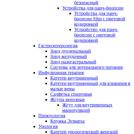
безопасный
Устройства для панч-биопсии
Устройства для панч-
биопсии Slim с цветовой
кодировкой
Устройство для панч-
биопсии с цветовой
кодировкой
Гастроэнтерология
Зонд дуоденальный
Зонд желудочный
Зонд назогастральный
Система для энтерального питания
Инфузионная терапия
Катетер внутривенный
Катетер внутривенный для вливания в
малые вены
Салфетка спиртовая
Жгуты венозные
Жгут для внутривенных
манипуляций
Проктология
Кружка Эсмарха
Урология
Катетер урологический женский