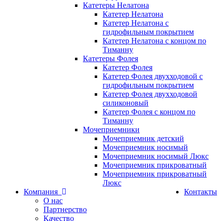
Катетеры Нелатона
Катетер Нелатона
Катетер Нелатона с
гидрофильным покрытием
Катетер Нелатона с концом по
Тиманну
Катетеры Фолея
Катетер Фолея
Катетер Фолея двухходовой с
гидрофильным покрытием
Катетер Фолея двухходовой
силиконовый
Катетер Фолея с концом по
Тиманну
Мочеприемники
Мочеприемник детский
Мочеприемник носимый
Мочеприемник носимый Люкс
Мочеприемник прикроватный
Мочеприемник прикроватный
Люкс
Компания
Контакты
О нас
Партнерство
Качество