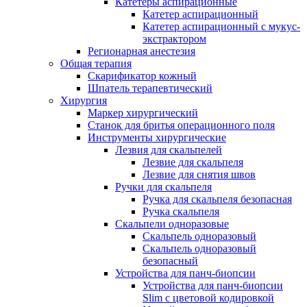
Катетеры аспирационные
Катетер аспирационный
Катетер аспирационный с мукус-
экстрактором
Регионарная анестезия
Общая терапия
Скарификатор кожный
Шпатель терапевтический
Хирургия
Маркер хирургический
Станок для бритья операционного поля
Инструменты хирургические
Лезвия для скальпелей
Лезвие для скальпеля
Лезвие для снятия швов
Ручки для скальпеля
Ручка для скальпеля безопасная
Ручка скальпеля
Скальпели одноразовые
Скальпель одноразовый
Скальпель одноразовый
безопасный
Устройства для панч-биопсии
Устройства для панч-биопсии
Slim с цветовой кодировкой