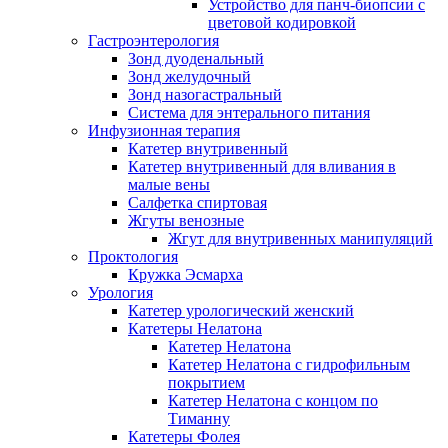
Устройство для панч-биопсии с
цветовой кодировкой
Гастроэнтерология
Зонд дуоденальный
Зонд желудочный
Зонд назогастральный
Система для энтерального питания
Инфузионная терапия
Катетер внутривенный
Катетер внутривенный для вливания в
малые вены
Салфетка спиртовая
Жгуты венозные
Жгут для внутривенных манипуляций
Проктология
Кружка Эсмарха
Урология
Катетер урологический женский
Катетеры Нелатона
Катетер Нелатона
Катетер Нелатона с гидрофильным
покрытием
Катетер Нелатона с концом по
Тиманну
Катетеры Фолея