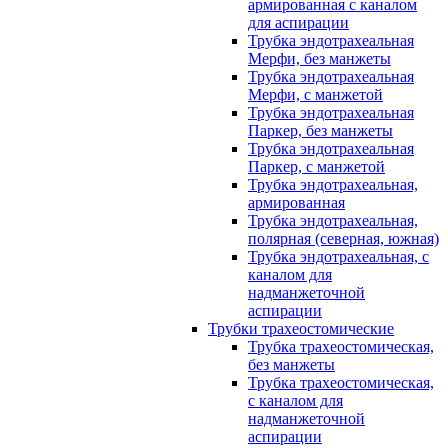
армированная с каналом
для аспирации
Трубка эндотрахеальная
Мерфи, без манжеты
Трубка эндотрахеальная
Мерфи, с манжетой
Трубка эндотрахеальная
Паркер, без манжеты
Трубка эндотрахеальная
Паркер, с манжетой
Трубка эндотрахеальная,
армированная
Трубка эндотрахеальная,
полярная (северная, южная)
Трубка эндотрахеальная, с
каналом для
надманжеточной
аспирации
Трубки трахеостомические
Трубка трахеостомическая,
без манжеты
Трубка трахеостомическая,
с каналом для
надманжеточной
аспирации