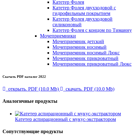
Катетер Фолея
Катетер Фолея двухходовой с
гидрофильным покрытием
Катетер Фолея двухходовой
силиконовый
Катетер Фолея с концом по Тиманну
Мочеприемники
Мочеприемник детский
Мочеприемник носимый
Мочеприемник носимый Люкс
Мочеприемник прикроватный
Мочеприемник прикроватный Люкс
Скачать PDF-каталог 2022
открыть. PDF (10.0 Mb)
скачать. PDF (10.0 Mb)
Аналогичные продукты
Катетер аспирационный с мукус-экстрактором
Сопутствующие продукты