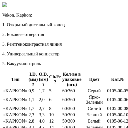
Vakon, Kapkon:
1. Открытый дистальный конец
2. Боковые отверстия
3. Рентгеноконтрастная линия
4. Универсальный коннектор
5. Вакуум-контроль
I.D.
O.D.
Кол-во в
Ch/Fr
Тип
(мм)
(мм)
упаковке
Цвет
Кат.№
?
?
?
(шт.)
«KAPKON»
0,9
1,7
5
60/360
Серый
0105-00-0
Ярко-
«KAPKON»
1,1
2,0
6
60/360
0105-00-0
Зеленый
«KAPKON»
1,7
2,7
8
60/360
Синий
0105-00-0
«KAPKON»
2,3
3,3
10
50/300
Черный
0105-00-1
«KAPKON»
2,8
4,0
12
50/300
Белый
0105-00-1
«KAPKON»
3,3
4,7
14
50/300
Зеленый
0105-00-1