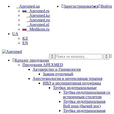
Apexmed.ua
Зарегистрироваться
Войти
Apexmed.ru
Apexmed.kz
Apexmed.eu
Apexmed.nl
Medikom.ru
UA
KZ
EN
Каталог продукции
Продукция APEXMED
Акушерство и Гинекология
Зажим пупочный
Анестезиология и интенсивная терапия
ИВЛ и респираторная поддержка
Трубки эндотрахеальные
Трубка ендотрахеальная со
встроенным стилетом
Трубка эндотрахеальная
Bull nous (бычий нос)
Трубка эндотрахеальная