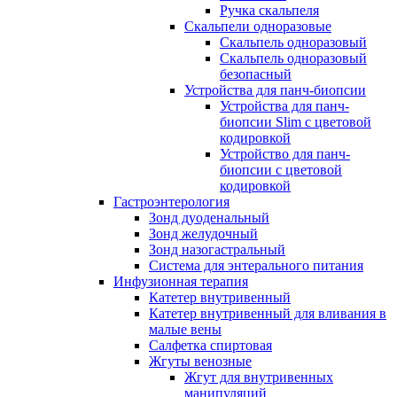
Ручка скальпеля
Скальпели одноразовые
Скальпель одноразовый
Скальпель одноразовый
безопасный
Устройства для панч-биопсии
Устройства для панч-
биопсии Slim с цветовой
кодировкой
Устройство для панч-
биопсии с цветовой
кодировкой
Гастроэнтерология
Зонд дуоденальный
Зонд желудочный
Зонд назогастральный
Система для энтерального питания
Инфузионная терапия
Катетер внутривенный
Катетер внутривенный для вливания в
малые вены
Салфетка спиртовая
Жгуты венозные
Жгут для внутривенных
манипуляций