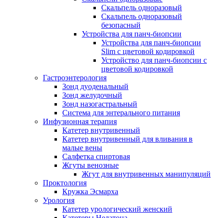
Скальпель одноразовый
Скальпель одноразовый
безопасный
Устройства для панч-биопсии
Устройства для панч-биопсии
Slim с цветовой кодировкой
Устройство для панч-биопсии с
цветовой кодировкой
Гастроэнтерология
Зонд дуоденальный
Зонд желудочный
Зонд назогастральный
Система для энтерального питания
Инфузионная терапия
Катетер внутривенный
Катетер внутривенный для вливания в
малые вены
Салфетка спиртовая
Жгуты венозные
Жгут для внутривенных манипуляций
Проктология
Кружка Эсмарха
Урология
Катетер урологический женский
Катетеры Нелатона